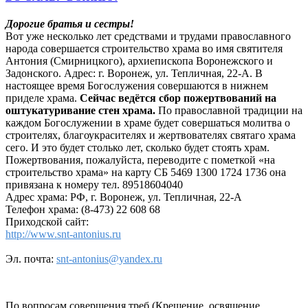
Дорогие братья и сестры!
Вот уже несколько лет средствами и трудами православного
народа совершается строительство храма во имя святителя
Антония (Смирницкого), архиепископа Воронежского и
Задонского. Адрес: г. Воронеж, ул. Тепличная, 22-А. В
настоящее время Богослужения совершаются в нижнем
приделе храма.
Сейчас ведётся сбор пожертвований на
оштукатуривание стен храма.
По православной традиции на
каждом Богослужении в храме будет совершаться молитва о
строителях, благоукрасителях и жертвователях святаго храма
сего. И это будет столько лет, сколько будет стоять храм.
Пожертвования, пожалуйста, переводите с пометкой «на
строительство храма» на карту СБ 5469 1300 1724 1736 она
привязана к номеру тел. 89518604040
Адрес храма: РФ, г. Воронеж, ул. Тепличная, 22-А
Телефон храма: (8-473) 22 608 68
Приходской сайт:
http://www.snt-antonius.ru
Эл. почта:
snt-antonius@yandex.ru
По вопросам совершения треб (Крещение, освящение