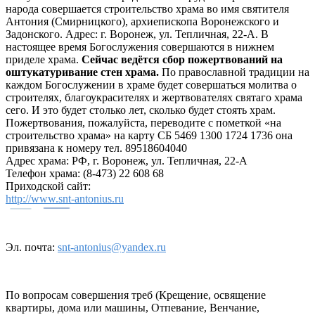
народа совершается строительство храма во имя святителя
Антония (Смирницкого), архиепископа Воронежского и
Задонского. Адрес: г. Воронеж, ул. Тепличная, 22-А. В
настоящее время Богослужения совершаются в нижнем
приделе храма.
Сейчас ведётся сбор пожертвований на
оштукатуривание стен храма.
По православной традиции на
каждом Богослужении в храме будет совершаться молитва о
строителях, благоукрасителях и жертвователях святаго храма
сего. И это будет столько лет, сколько будет стоять храм.
Пожертвования, пожалуйста, переводите с пометкой «на
строительство храма» на карту СБ 5469 1300 1724 1736 она
привязана к номеру тел. 89518604040
Адрес храма: РФ, г. Воронеж, ул. Тепличная, 22-А
Телефон храма: (8-473) 22 608 68
Приходской сайт:
http://www.snt-antonius.ru
Эл. почта:
snt-antonius@yandex.ru
По вопросам совершения треб (Крещение, освящение
квартиры, дома или машины, Отпевание, Венчание,