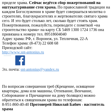
приделе храма.
Сейчас ведётся сбор пожертвований на
оштукатуривание стен храма.
По православной традиции на
каждом Богослужении в храме будет совершаться молитва о
строителях, благоукрасителях и жертвователях святаго храма
сего. И это будет столько лет, сколько будет стоять храм.
Пожертвования, пожалуйста, переводите с пометкой «на
строительство храма» на карту СБ 5469 1300 1724 1736 она
привязана к номеру тел. 89518604040
Адрес храма: РФ, г. Воронеж, ул. Тепличная, 22-А
Телефон храма: (8-473) 22 608 68
Приходской сайт:
http://www.snt-antonius.ru
Эл. почта:
snt-antonius@yandex.ru
По вопросам совершения треб (Крещение, освящение
квартиры, дома или машины, Отпевание, Венчание,
Соборование и Причащение на дому болящих) можно
обратиться к священикам храма по телефонам:
8-951-860-40-40
Протоиерей Николай Бабич - настоятель
храма