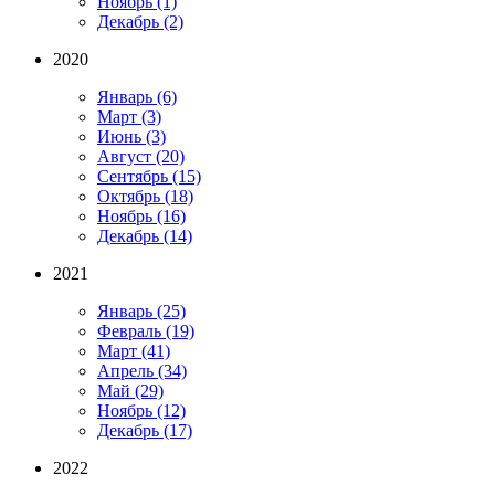
Ноябрь
(1)
Декабрь
(2)
2020
Январь
(6)
Март
(3)
Июнь
(3)
Август
(20)
Сентябрь
(15)
Октябрь
(18)
Ноябрь
(16)
Декабрь
(14)
2021
Январь
(25)
Февраль
(19)
Март
(41)
Апрель
(34)
Май
(29)
Ноябрь
(12)
Декабрь
(17)
2022