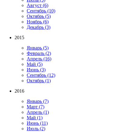
Август
(6)
Сентябрь
(10)
Октябрь
(5)
Ноябрь
(6)
Декабрь
(3)
2015
Январь
(5)
Февраль
(2)
Апрель
(16)
Май
(5)
Июнь
(3)
Сентябрь
(12)
Октябрь
(1)
2016
Январь
(7)
Март
(7)
Апрель
(1)
Май
(1)
Июнь
(11)
Июль
(2)