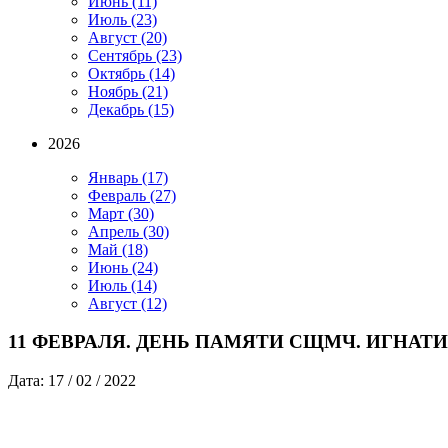
Июнь
(11)
Июль
(23)
Август
(20)
Сентябрь
(23)
Октябрь
(14)
Ноябрь
(21)
Декабрь
(15)
2026
Январь
(17)
Февраль
(27)
Март
(30)
Апрель
(30)
Май
(18)
Июнь
(24)
Июль
(14)
Август
(12)
11 ФЕВРАЛЯ. ДЕНЬ ПАМЯТИ СЩМЧ. ИГНАТ
Дата: 17 / 02 / 2022