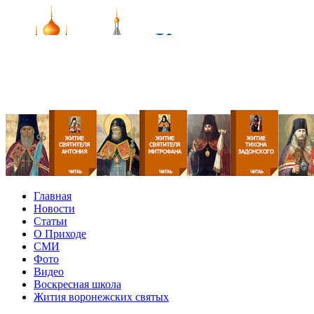
Главная
Новости
Статьи
О Приходе
СМИ
Фото
Видео
Воскресная школа
Жития воронежских святых