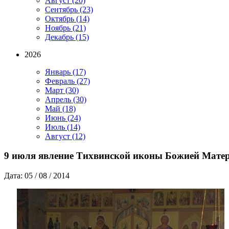
Август
(20)
Сентябрь
(23)
Октябрь
(14)
Ноябрь
(21)
Декабрь
(15)
2026
Январь
(17)
Февраль
(27)
Март
(30)
Апрель
(30)
Май
(18)
Июнь
(24)
Июль
(14)
Август
(12)
9 июля явление Тихвинской иконы Божией Мате
Дата: 05 / 08 / 2014