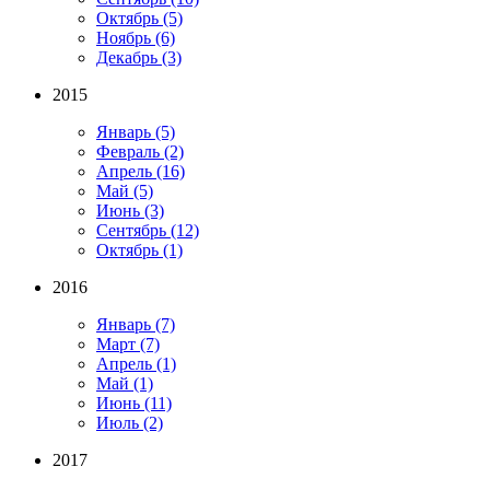
Октябрь
(5)
Ноябрь
(6)
Декабрь
(3)
2015
Январь
(5)
Февраль
(2)
Апрель
(16)
Май
(5)
Июнь
(3)
Сентябрь
(12)
Октябрь
(1)
2016
Январь
(7)
Март
(7)
Апрель
(1)
Май
(1)
Июнь
(11)
Июль
(2)
2017