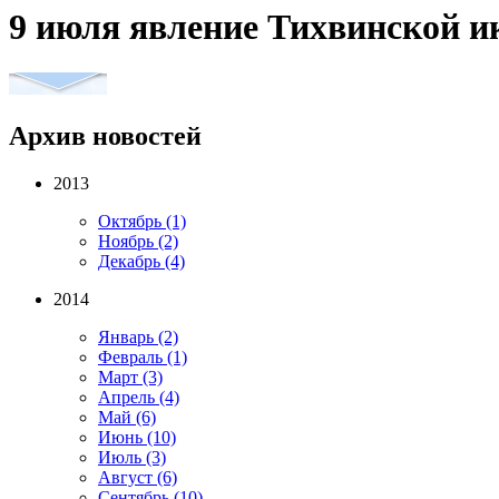
9 июля явление Тихвинской и
Архив новостей
2013
Октябрь
(1)
Ноябрь
(2)
Декабрь
(4)
2014
Январь
(2)
Февраль
(1)
Март
(3)
Апрель
(4)
Май
(6)
Июнь
(10)
Июль
(3)
Август
(6)
Сентябрь
(10)