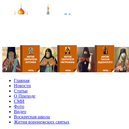
Главная
Новости
Статьи
О Приходе
СМИ
Фото
Видео
Воскресная школа
Жития воронежских святых