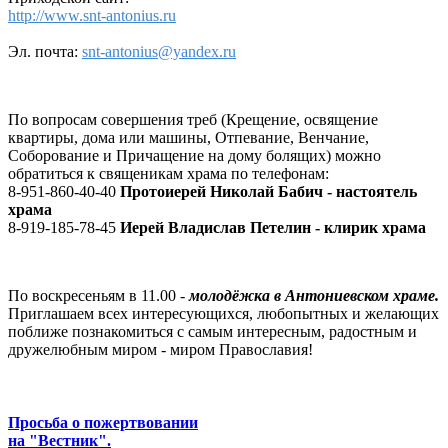
http://www.snt-antonius.ru
Эл. почта:
snt-antonius@yandex.ru
По вопросам совершения треб (Крещение, освящение
квартиры, дома или машины, Отпевание, Венчание,
Соборование и Причащение на дому болящих) можно
обратиться к священикам храма по телефонам:
8-951-860-40-40
Протоиерей Николай Бабич - настоятель
храма
8-919-185-78-45
Иерей Владислав Петелин - клирик храма
По воскресеньям в 11.00 -
молодёжка в Антониевском храме.
Приглашаем всех интересующихся, любопытных и желающих
поближе познакомиться с самым интересным, радостным и
дружелюбным миром - миром Православия!
Просьба о пожертвовании
на "Вестник".