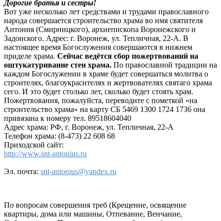
Дорогие братья и сестры!
Вот уже несколько лет средствами и трудами православного
народа совершается строительство храма во имя святителя
Антония (Смирницкого), архиепископа Воронежского и
Задонского. Адрес: г. Воронеж, ул. Тепличная, 22-А. В
настоящее время Богослужения совершаются в нижнем
приделе храма.
Сейчас ведётся сбор пожертвований на
оштукатуривание стен храма.
По православной традиции на
каждом Богослужении в храме будет совершаться молитва о
строителях, благоукрасителях и жертвователях святаго храма
сего. И это будет столько лет, сколько будет стоять храм.
Пожертвования, пожалуйста, переводите с пометкой «на
строительство храма» на карту СБ 5469 1300 1724 1736 она
привязана к номеру тел. 89518604040
Адрес храма: РФ, г. Воронеж, ул. Тепличная, 22-А
Телефон храма: (8-473) 22 608 68
Приходской сайт:
http://www.snt-antonius.ru
Эл. почта:
snt-antonius@yandex.ru
По вопросам совершения треб (Крещение, освящение
квартиры, дома или машины, Отпевание, Венчание,