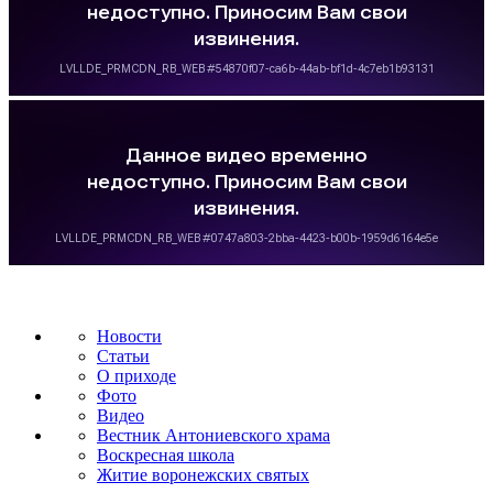
Новости
Статьи
О приходе
Фото
Видео
Вестник Антониевского храма
Воскресная школа
Житие воронежских святых